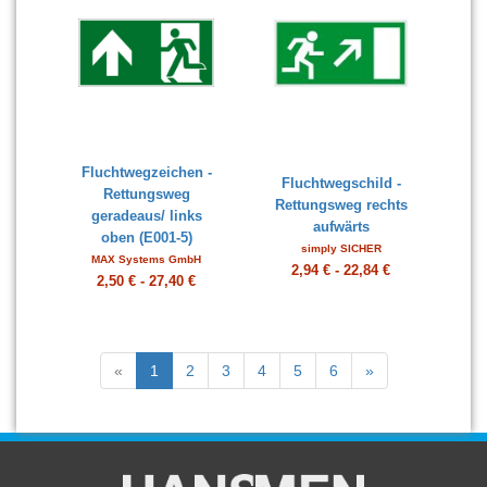
Fluchtwegzeichen -
Fluchtwegschild -
Rettungsweg
Rettungsweg rechts
geradeaus/ links
aufwärts
oben (E001-5)
simply SICHER
MAX Systems GmbH
2,94 € - 22,84 €
2,50 € - 27,40 €
«
1
2
3
4
5
6
»