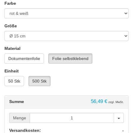
Farbe
Größe
Material
Dokumentenfolie
Folie selbstklebend
Einheit
50 Stk
500 Stk
56,49 €
Summe
zzgl. MwSt.
Menge
Menge
Versandkosten:
-