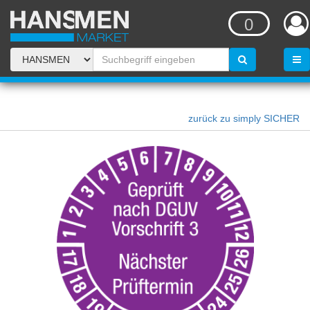
0
zurück zu simply SICHER