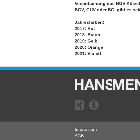
Vereinfachung das BGV-Kürzel 
BGV, GUV oder BGI gibt es sei
Jahresfarben:
2017: Rot
2018: Braun
2019: Gelb
2020: Orange
2021: Violett
Impressum
AGB