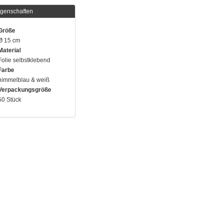
igenschaften
Größe
Ø 15 cm
Material
Folie selbstklebend
Farbe
himmelblau & weiß
Verpackungsgröße
50 Stück