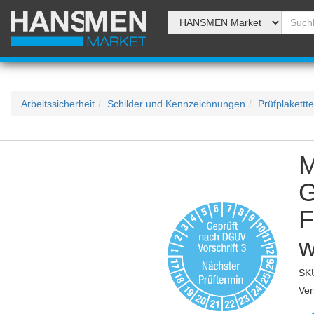
Arbeitssicherheit
Schilder und Kennzeichnungen
Prüfplakettt
M
G
F
w
SK
Ver