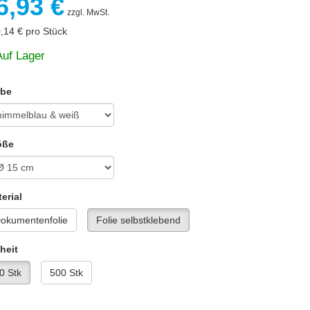
6,93 €
zzgl. MwSt.
,14 €
pro Stück
Auf Lager
rbe
öße
erial
okumentenfolie
Folie selbstklebend
heit
0 Stk
500 Stk