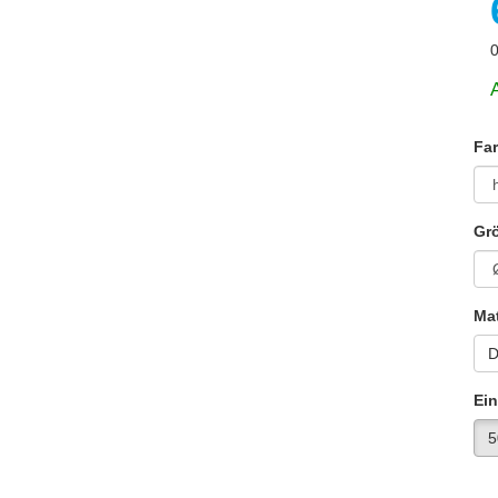
0
Fa
Gr
Mat
D
Ein
5