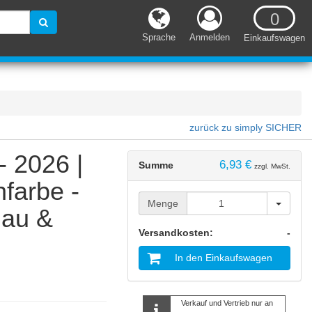
0
Sprache
Anmelden
Einkaufswagen
zurück zu simply SICHER
- 2026 |
6,93 €
Summe
zzgl. MwSt.
farbe -
Menge
Menge
lau &
Versandkosten:
-
In den Einkaufswagen
Verkauf und Vertrieb nur an